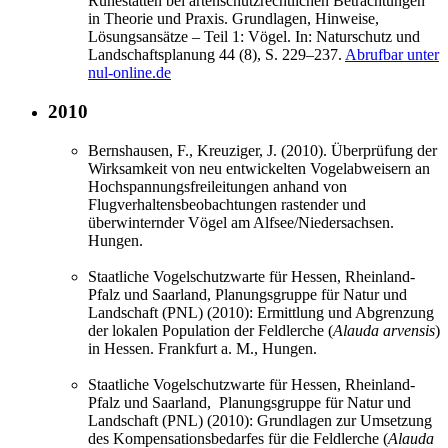
Ruhestätten bei artenschutzrechtlichen Betrachtungen
in Theorie und Praxis. Grundlagen, Hinweise,
Lösungsansätze – Teil 1: Vögel. In: Naturschutz und
Landschaftsplanung 44 (8), S. 229–237.
Abrufbar unter
nul-online.de
2010
Bernshausen, F., Kreuziger, J. (2010). Überprüfung der
Wirksamkeit von neu entwickelten Vogelabweisern an
Hochspannungsfreileitungen anhand von
Flugverhaltensbeobachtungen rastender und
überwinternder Vögel am Alfsee/Niedersachsen.
Hungen.
Staatliche Vogelschutzwarte für Hessen, Rheinland-
Pfalz und Saarland, Planungsgruppe für Natur und
Landschaft (PNL) (2010): Ermittlung und Abgrenzung
der lokalen Population der Feldlerche (
Alauda arvensis
)
in Hessen. Frankfurt a. M., Hungen.
Staatliche Vogelschutzwarte für Hessen, Rheinland-
Pfalz und Saarland, Planungsgruppe für Natur und
Landschaft (PNL) (2010): Grundlagen zur Umsetzung
des Kompensationsbedarfes für die Feldlerche (
Alauda