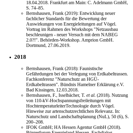
18.04.2018. Frankfurt am Main: C. Adelmann GmbH,
S. 74–85.
Bernshausen, Frank (2019): Entwicklung neuer
fachlicher Standards für die Bewertung der
Auswirkungen von Energieleitungen auf Vögel.
Vortrag im Rahmen des Workshops "Netzausbau
beschleunigen - neuer Versuch mit dem NABEG
2.0?!". Behörden-Workshop. Amprion GmbH.
Dortmund, 27.06.2019.
2018
Bernshausen, Frank (2018): Faunistische
Gefährdungen bei der Verlegung von Erdkabeltrassen.
Fachkonferenz "Naturschutz an HGÜ-
Erdkabeltrassen". Bündnis Hamelner Erklärung e.V.
Bad Kissingen, 12.03.2018.
Bernshausen, F., Isselbächer, T.
et al
. (2018). Nutzung
von 110-kV-Hochspannungsfreileitungen mit
HochtemperaturleiterTechnologie durch Vögel.
Hinweise zur artenschutzrechtlichen Relevanz. In:
Naturschutz und Landschaftsplanung (NuL), 50 (6), S.
200–208.
IFOK GmbH; HA Hessen Agentur GmbH (2018).
Bürgerforum Energieland Hessen. Fachdialog