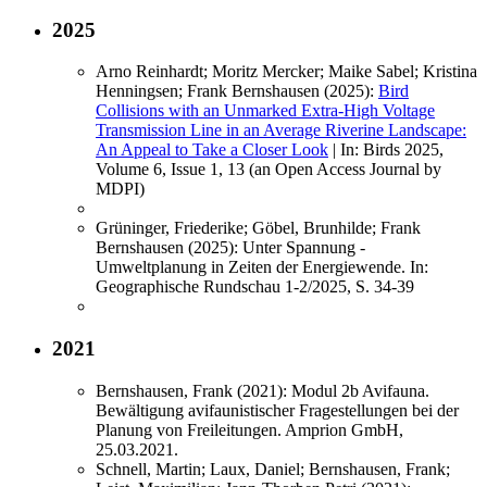
2025
Arno Reinhardt; Moritz Mercker; Maike Sabel; Kristina
Henningsen; Frank Bernshausen (2025):
Bird
Collisions with an Unmarked Extra-High Voltage
Transmission Line in an Average Riverine Landscape:
An Appeal to Take a Closer Look
| In: Birds 2025,
Volume 6, Issue 1, 13 (an Open Access Journal by
MDPI)
Grüninger, Friederike; Göbel, Brunhilde; Frank
Bernshausen (2025): Unter Spannung -
Umweltplanung in Zeiten der Energiewende. In:
Geographische Rundschau 1-2/2025, S. 34-39
2021
Bernshausen, Frank (2021): Modul 2b Avifauna.
Bewältigung avifaunistischer Fragestellungen bei der
Planung von Freileitungen. Amprion GmbH,
25.03.2021.
Schnell, Martin; Laux, Daniel; Bernshausen, Frank;