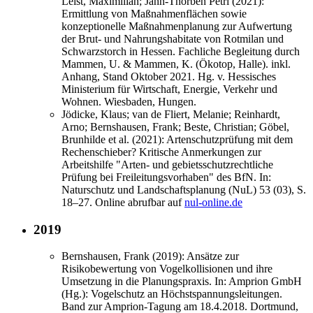
Leist, Maximilian; Jann-Thorben Petri (2021):
Ermittlung von Maßnahmenflächen sowie
konzeptionelle Maßnahmenplanung zur Aufwertung
der Brut- und Nahrungshabitate von Rotmilan und
Schwarzstorch in Hessen. Fachliche Begleitung durch
Mammen, U. & Mammen, K. (Ökotop, Halle). inkl.
Anhang, Stand Oktober 2021. Hg. v. Hessisches
Ministerium für Wirtschaft, Energie, Verkehr und
Wohnen. Wiesbaden, Hungen.
Jödicke, Klaus; van de Fliert, Melanie; Reinhardt,
Arno; Bernshausen, Frank; Beste, Christian; Göbel,
Brunhilde et al. (2021): Artenschutzprüfung mit dem
Rechenschieber? Kritische Anmerkungen zur
Arbeitshilfe "Arten- und gebietsschutzrechtliche
Prüfung bei Freileitungsvorhaben" des BfN. In:
Naturschutz und Landschaftsplanung (NuL) 53 (03), S.
18–27. Online abrufbar auf
nul-online.de
2019
Bernshausen, Frank (2019): Ansätze zur
Risikobewertung von Vogelkollisionen und ihre
Umsetzung in die Planungspraxis. In: Amprion GmbH
(Hg.): Vogelschutz an Höchstspannungsleitungen.
Band zur Amprion-Tagung am 18.4.2018. Dortmund,