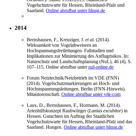
Vogelschutzwarte für Hessen, Rheinland-Pfalz und
Saarland.
Online abrufbar unter hlnug.de
2014
Bernshausen, F., Kreuziger, J.
et al.
(2014).
Wirksamkeit von Vogelabweisern an
Hochspannungsfreileitungen. Fallstudien und
Implikationen zur Minimierung des Anflugrisikos. In:
Naturschutz und Landschaftsplanung (NuL), 46 (4), S.
107–115. Online abrufbar unter
nul-online.de
Forum Netztechnik/Netzbetrieb im VDE (FNN)
(2014). Vogelschutzmarkierungen an Hoch- und
Höchstspannungsleitungen. Berlin (FNN-Hinweis).
Mitautorenschaft.
Online abrufbar unter vde-com
Laux, D., Bernshausen, F., Hormann, M. (2014).
Artenhilfskonzept Raubwürger (
Lanius excubitor
) in
Hessen. Gutachten im Auftrag der Staatlichen
Vogelschutzwarte für Hessen, Rheinland-Pfalz und das
Saarland. Hungen.
Online abrufbar unter hlnug.de