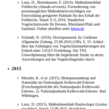
Laux, D., Bernshausen, F. (2016). Maßnahmenblatt
Feldlerche (
Alauda arvensis
). Formulierung von
praxistauglichen Maßnahmenvorschlägen zur
Entwicklung geeigneter Habitate für den Erhalt der
Feldlerche. Stand: 9.11.2016. Staatlichen
Vogelschutzwarte für Hessen, Rheinland-Pfalz und
Saarland. Online abrufbar unter
hlnug.de
Schmidt, N. (2016). Hochspannend. In: Gießener
Allgemeine Zeitung, 25.08.2016 (198), S. 33. Artikel
über das Anbringen von Vogelschutzmarkierungen am
Erdseil einer 110-kV-Freileitung. Die TNL
Umweltplanung führt die begleitende Studie zu deren
Auswirkungen auf das Vogelschlagrisiko durch.
2015
Menzler, K.
et al.
(2015). Biotopausstattung und
Naturnähe im Nationalpark Kellerwald-Edersee
(Forschungsberichte des Nationalparks Kellerwald-
Edersee, 2). Nationalparkamt Kellerwald-Edersee. Bad
Wildungen.
Laux, D. (2015). Maßnahmenblatt Raubwürger (
Lanius
excubitor
). Stand: 13.08.2015. Staatlichen