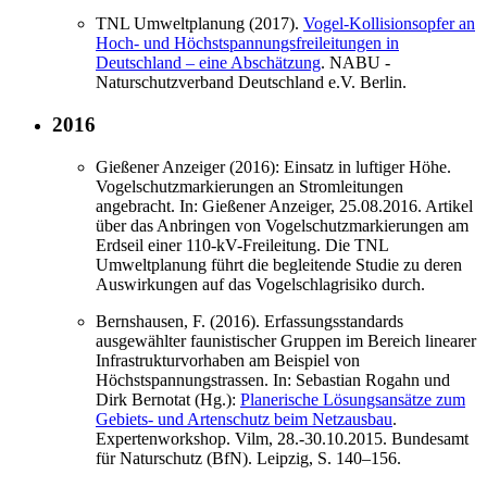
TNL Umweltplanung (2017).
Vogel-Kollisionsopfer an
Hoch- und Höchstspannungsfreileitungen in
Deutschland – eine Abschätzung
. NABU -
Naturschutzverband Deutschland e.V. Berlin.
2016
Gießener Anzeiger (2016): Einsatz in luftiger Höhe.
Vogelschutzmarkierungen an Stromleitungen
angebracht. In: Gießener Anzeiger, 25.08.2016. Artikel
über das Anbringen von Vogelschutzmarkierungen am
Erdseil einer 110-kV-Freileitung. Die TNL
Umweltplanung führt die begleitende Studie zu deren
Auswirkungen auf das Vogelschlagrisiko durch.
Bernshausen, F. (2016). Erfassungsstandards
ausgewählter faunistischer Gruppen im Bereich linearer
Infrastrukturvorhaben am Beispiel von
Höchstspannungstrassen. In: Sebastian Rogahn und
Dirk Bernotat (Hg.):
Planerische Lösungsansätze zum
Gebiets- und Artenschutz beim Netzausbau
.
Expertenworkshop. Vilm, 28.-30.10.2015. Bundesamt
für Naturschutz (BfN). Leipzig, S. 140–156.