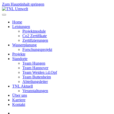
Zum Hauptinhalt springen
Home
Leistungen
Projektmodule
Co2 Zertifikate
Zertifizierungen
Wasserplanung
Forschungsprojekt
Projekte
Standorte
Team Hungen
Team Hannover
Team Weiden i.d.Opf
Team Buttenheim
Abteilungsleiter
TNL Aktuell
Veranstaltungen
Über uns
Karriere
Kontakt