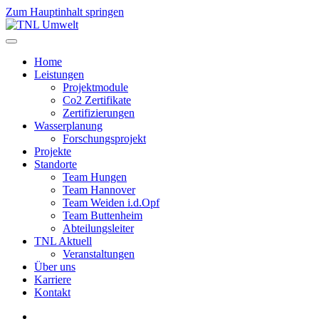
Zum Hauptinhalt springen
Home
Leistungen
Projektmodule
Co2 Zertifikate
Zertifizierungen
Wasserplanung
Forschungsprojekt
Projekte
Standorte
Team Hungen
Team Hannover
Team Weiden i.d.Opf
Team Buttenheim
Abteilungsleiter
TNL Aktuell
Veranstaltungen
Über uns
Karriere
Kontakt