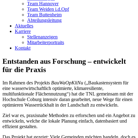
Team Hannover
Team Weiden i.d.Opf
Team Buttenheim
Abteilungsleitung
Aktuelles
Karriere
Stellenanzeigen
Mitarbeiterportraits
Kontakt
Entstanden aus Forschung – entwickelt
für die Praxis
Im Rahmen des Projekts
BauWaOpKliNu
(„Baukastensystem für
eine wasserwirtschaftlich optimierte, klimaresiliente,
multifunktionale Flächennutzung“) hat die TNL gemeinsam mit der
Hochschule Coburg intensiv daran gearbeitet, neue Wege für einen
optimieren Wasserrückhalt in der Landschaft zu entwickeln.
Ziel war es, praxisnahe Methoden zu erforschen und ein Angebot zu
entwickeln, welche die lokale Planung einfach, datenbasiert und
effizient gestalten.
Das Projekt hat gezeigt: Viele Gemeinden möchten handeln, doch es