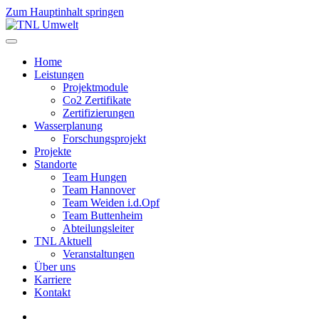
Zum Hauptinhalt springen
Home
Leistungen
Projektmodule
Co2 Zertifikate
Zertifizierungen
Wasserplanung
Forschungsprojekt
Projekte
Standorte
Team Hungen
Team Hannover
Team Weiden i.d.Opf
Team Buttenheim
Abteilungsleiter
TNL Aktuell
Veranstaltungen
Über uns
Karriere
Kontakt