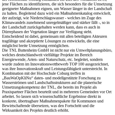
jene Flächen zu identifizieren, die sich besonders für die Umsetzung
geeigneter Maßnahmen eignen, um Wasser länger in der Landschaft
zu halten. Begleitend dazu wird ein Maßnahmenkatalog entwickelt,
der aufzeigt, wie Niederschlagswasser - welches im Zuge des
Klimawandels zunehmend unregelmäßiger und stärker fällt -, so in
der Landschaft zurückgehalten werden kann, dass es auch in
Dürrephasen der Vegetation länger zur Verfügung steht.
Entscheidend ist dabei, gemeinsam mit allen beteiligten Akteuren
tragfähige und akzeptierte Lösungen zu entwickeln, die eine
möglichst breite Umsetzung ermöglichen.
Die TNL Buttenheim GmbH ist nicht nur ein Umweltplanungsbüro,
welches deutschlandweit vielfältige Projekte im Bereich
Energiewende, Arten- und Naturschutz, etc. begleitet, sondern
wurde zudem im Innovationswettbewerb TOP 100 ausgezeichnet,
was ihre Innovationskraft und Leistungsfähigkeit unterstreicht. In
Kombination mit der Hochschule Coburg treffen in
„BauWaOpKliNu“ daten- und modellgestützte Forschung zu
Wasserströmen und Landschaftsstrukturen auf die planerische
Umsetzungskompetenz der TNL, die bereits im Projekt als
Praxispartner Flächen beurteilt und in mehreren Gemeinden vor Ort
arbeitet. So lassen sich wissenschaftliche Ergebnisse direkt in
konkrete, übertragbare Maßnahmenpakete für Kommunen und
Bewirtschaftende übersetzen, was den Fortschritt und die
Wirksamkeit des Projekts deutlich erhöht.