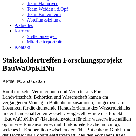
Team Hannover
Team Weiden i.d.Opf
Team Buttenheim
Abteilungsleitung
Aktuelles
Karriere
Stellenanzeigen
Mitarbeiterportraits
Kontakt
Stakeholdertreffen Forschungsprojekt
BauWaOpKliNu
Aktuelles, 25.06.2025
Rund dreizehn Vertreterinnen und Vertreter aus Forst,
Landwirtschaft, Behörden und Wissenschaft kamen am
vergangenen Montag in Buttenheim zusammen, um gemeinsam
Lösungen für die drängende Herausforderung des Wasserrückhalts
in der Landschaft zu entwickeln. Vorgestellt wurde das Projekt
„BauWaOpKliNu“ (Baukastensystem für eine wasserwirtschaftlich
optimierte, klimaresiliente, multifunktionale Flächennutzung),
welches in Kooperation zwischen der TNL Buttenheim GmbH und
der Hochschule Coburg entstanden ist. Ziel des Vorhabens ist es,