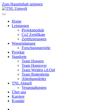
Zum Hauptinhalt springen
Home
Leistungen
Projektmodule
Co2 Zertifikate
Zertifizierungen
Wasserplanung
Forschungsprojekt
Projekte
Standorte
Team Hungen
Team Hannover
Team Weiden i.d.Opf
Team Buttenheim
Abteilungsleiter
TNL Aktuell
Veranstaltungen
Über uns
Karriere
Kontakt