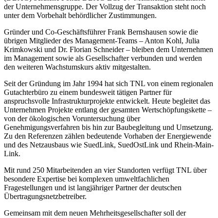
der Unternehmensgruppe. Der Vollzug der Transaktion steht noch
unter dem Vorbehalt behördlicher Zustimmungen.
Gründer und Co-Geschäftsführer Frank Bernshausen sowie die
übrigen Mitglieder des Management-Teams – Anton Kohl, Julia
Krimkowski und Dr. Florian Schneider – bleiben dem Unternehmen
im Management sowie als Gesellschafter verbunden und werden
den weiteren Wachstumskurs aktiv mitgestalten.
Seit der Gründung im Jahr 1994 hat sich TNL von einem regionalen
Gutachterbüro zu einem bundesweit tätigen Partner für
anspruchsvolle Infrastrukturprojekte entwickelt. Heute begleitet das
Unternehmen Projekte entlang der gesamten Wertschöpfungskette –
von der ökologischen Voruntersuchung über
Genehmigungsverfahren bis hin zur Baubegleitung und Umsetzung.
Zu den Referenzen zählen bedeutende Vorhaben der Energiewende
und des Netzausbaus wie SuedLink, SuedOstLink und Rhein-Main-
Link.
Mit rund 250 Mitarbeitenden an vier Standorten verfügt TNL über
besondere Expertise bei komplexen umweltfachlichen
Fragestellungen und ist langjähriger Partner der deutschen
Übertragungsnetzbetreiber.
Gemeinsam mit dem neuen Mehrheitsgesellschafter soll der