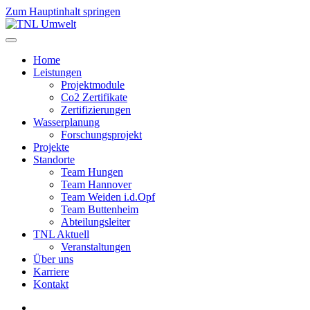
Zum Hauptinhalt springen
Home
Leistungen
Projektmodule
Co2 Zertifikate
Zertifizierungen
Wasserplanung
Forschungsprojekt
Projekte
Standorte
Team Hungen
Team Hannover
Team Weiden i.d.Opf
Team Buttenheim
Abteilungsleiter
TNL Aktuell
Veranstaltungen
Über uns
Karriere
Kontakt