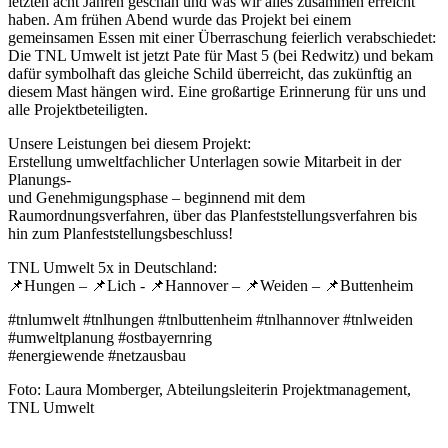
letzten acht Jahren geschah und was wir alles zusammen erreicht
haben. Am frühen Abend wurde das Projekt bei einem
gemeinsamen Essen mit einer Überraschung feierlich verabschiedet:
Die TNL Umwelt ist jetzt Pate für Mast 5 (bei Redwitz) und bekam
dafür symbolhaft das gleiche Schild überreicht, das zukünftig an
diesem Mast hängen wird. Eine großartige Erinnerung für uns und
alle Projektbeteiligten.
Unsere Leistungen bei diesem Projekt:
Erstellung umweltfachlicher Unterlagen sowie Mitarbeit in der
Planungs-
und Genehmigungsphase – beginnend mit dem
Raumordnungsverfahren, über das Planfeststellungsverfahren bis
hin zum Planfeststellungsbeschluss!
TNL Umwelt 5x in Deutschland:
📌Hungen – 📌Lich - 📌Hannover – 📌Weiden – 📌Buttenheim
#tnlumwelt #tnlhungen #tnlbuttenheim #tnlhannover #tnlweiden
#umweltplanung #ostbayernring
#energiewende #netzausbau
Foto: Laura Momberger, Abteilungsleiterin Projektmanagement,
TNL Umwelt