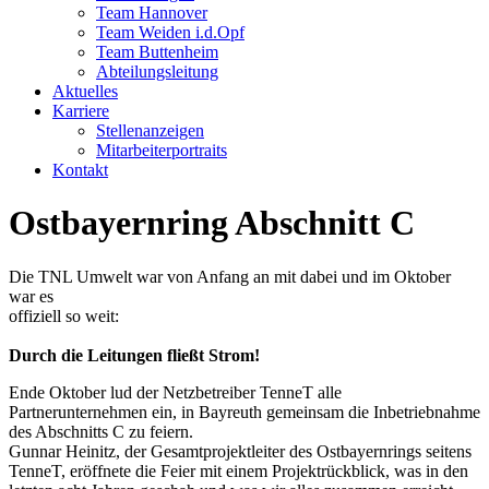
Team Hannover
Team Weiden i.d.Opf
Team Buttenheim
Abteilungsleitung
Aktuelles
Karriere
Stellenanzeigen
Mitarbeiterportraits
Kontakt
Ostbayernring Abschnitt C
Die TNL Umwelt war von Anfang an mit dabei und im Oktober
war es
offiziell so weit:
Durch die Leitungen fließt Strom!
Ende Oktober lud der Netzbetreiber TenneT alle
Partnerunternehmen ein, in Bayreuth gemeinsam die Inbetriebnahme
des Abschnitts C zu feiern.
Gunnar Heinitz, der Gesamtprojektleiter des Ostbayernrings seitens
TenneT, eröffnete die Feier mit einem Projektrückblick, was in den