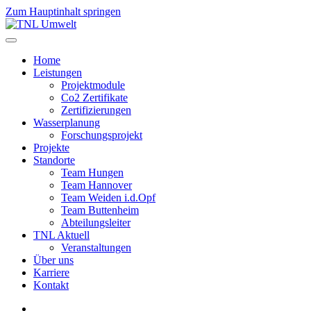
Zum Hauptinhalt springen
Home
Leistungen
Projektmodule
Co2 Zertifikate
Zertifizierungen
Wasserplanung
Forschungsprojekt
Projekte
Standorte
Team Hungen
Team Hannover
Team Weiden i.d.Opf
Team Buttenheim
Abteilungsleiter
TNL Aktuell
Veranstaltungen
Über uns
Karriere
Kontakt