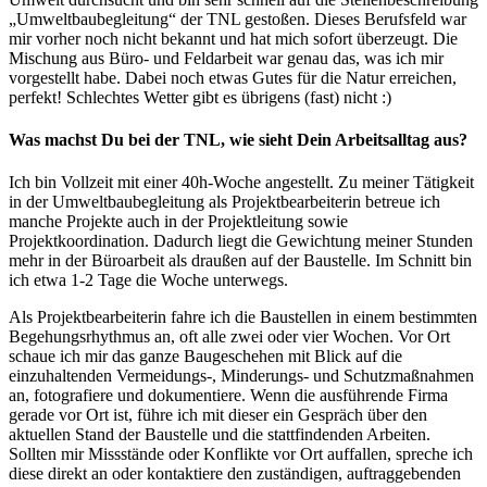
„Umweltbaubegleitung“ der TNL gestoßen. Dieses Berufsfeld war
mir vorher noch nicht bekannt und hat mich sofort überzeugt. Die
Mischung aus Büro- und Feldarbeit war genau das, was ich mir
vorgestellt habe. Dabei noch etwas Gutes für die Natur erreichen,
perfekt! Schlechtes Wetter gibt es übrigens (fast) nicht :)
Was machst Du bei der TNL, wie sieht Dein Arbeitsalltag aus?
Ich bin Vollzeit mit einer 40h-Woche angestellt. Zu meiner Tätigkeit
in der Umweltbaubegleitung als Projektbearbeiterin betreue ich
manche Projekte auch in der Projektleitung sowie
Projektkoordination. Dadurch liegt die Gewichtung meiner Stunden
mehr in der Büroarbeit als draußen auf der Baustelle. Im Schnitt bin
ich etwa 1-2 Tage die Woche unterwegs.
Als Projektbearbeiterin fahre ich die Baustellen in einem bestimmten
Begehungsrhythmus an, oft alle zwei oder vier Wochen. Vor Ort
schaue ich mir das ganze Baugeschehen mit Blick auf die
einzuhaltenden Vermeidungs-, Minderungs- und Schutzmaßnahmen
an, fotografiere und dokumentiere. Wenn die ausführende Firma
gerade vor Ort ist, führe ich mit dieser ein Gespräch über den
aktuellen Stand der Baustelle und die stattfindenden Arbeiten.
Sollten mir Missstände oder Konflikte vor Ort auffallen, spreche ich
diese direkt an oder kontaktiere den zuständigen, auftraggebenden