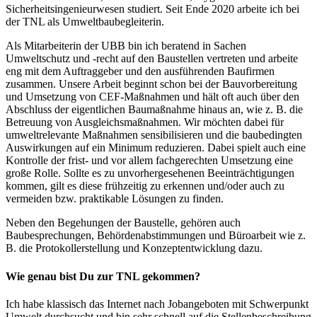
Sicherheitsingenieurwesen studiert. Seit Ende 2020 arbeite ich bei
der TNL als Umweltbaubegleiterin.
Als Mitarbeiterin der UBB bin ich beratend in Sachen
Umweltschutz und -recht auf den Baustellen vertreten und arbeite
eng mit dem Auftraggeber und den ausführenden Baufirmen
zusammen. Unsere Arbeit beginnt schon bei der Bauvorbereitung
und Umsetzung von CEF-Maßnahmen und hält oft auch über den
Abschluss der eigentlichen Baumaßnahme hinaus an, wie z. B. die
Betreuung von Ausgleichsmaßnahmen. Wir möchten dabei für
umweltrelevante Maßnahmen sensibilisieren und die baubedingten
Auswirkungen auf ein Minimum reduzieren. Dabei spielt auch eine
Kontrolle der frist- und vor allem fachgerechten Umsetzung eine
große Rolle. Sollte es zu unvorhergesehenen Beeinträchtigungen
kommen, gilt es diese frühzeitig zu erkennen und/oder auch zu
vermeiden bzw. praktikable Lösungen zu finden.
Neben den Begehungen der Baustelle, gehören auch
Baubesprechungen, Behördenabstimmungen und Büroarbeit wie z.
B. die Protokollerstellung und Konzeptentwicklung dazu.
Wie genau bist Du zur TNL gekommen?
Ich habe klassisch das Internet nach Jobangeboten mit Schwerpunkt
Umwelt durchsucht und bin sehr schnell auf die Stellenbeschreibung