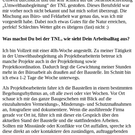
„Umweltbaubegleitung“ der TNL gestoßen. Dieses Berufsfeld war
mir vorher noch nicht bekannt und hat mich sofort überzeugt. Die
Mischung aus Büro- und Feldarbeit war genau das, was ich mir
vorgestellt habe. Dabei noch etwas Gutes für die Natur erreichen,
perfekt! Schlechtes Wetter gibt es übrigens (fast) nicht :)
Was machst Du bei der TNL, wie sieht Dein Arbeitsalltag aus?
Ich bin Vollzeit mit einer 40h-Woche angestellt. Zu meiner Tätigkeit
in der Umweltbaubegleitung als Projektbearbeiterin betreue ich
manche Projekte auch in der Projektleitung sowie
Projektkoordination. Dadurch liegt die Gewichtung meiner Stunden
mehr in der Büroarbeit als draußen auf der Baustelle. Im Schnitt bin
ich etwa 1-2 Tage die Woche unterwegs.
Als Projektbearbeiterin fahre ich die Baustellen in einem bestimmten
Begehungsrhythmus an, oft alle zwei oder vier Wochen. Vor Ort
schaue ich mir das ganze Baugeschehen mit Blick auf die
einzuhaltenden Vermeidungs-, Minderungs- und Schutzmaßnahmen
an, fotografiere und dokumentiere. Wenn die ausführende Firma
gerade vor Ort ist, führe ich mit dieser ein Gespräch über den
aktuellen Stand der Baustelle und die stattfindenden Arbeiten.
Sollten mir Missstände oder Konflikte vor Ort auffallen, spreche ich
diese direkt an oder kontaktiere den zuständigen, auftraggebenden