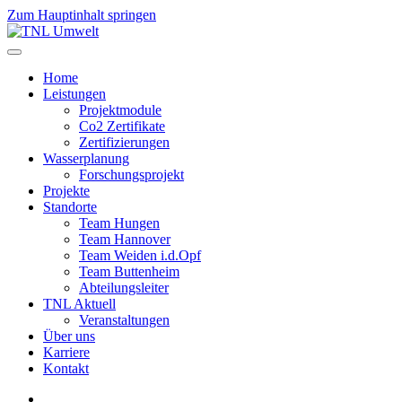
Zum Hauptinhalt springen
Home
Leistungen
Projektmodule
Co2 Zertifikate
Zertifizierungen
Wasserplanung
Forschungsprojekt
Projekte
Standorte
Team Hungen
Team Hannover
Team Weiden i.d.Opf
Team Buttenheim
Abteilungsleiter
TNL Aktuell
Veranstaltungen
Über uns
Karriere
Kontakt