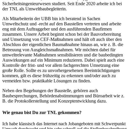
Sicherheitsingenieurwesen studiert. Seit Ende 2020 arbeite ich bei
der TNL als Umweltbaubegleiterin.
Als Mitarbeiterin der UBB bin ich beratend in Sachen
Umweltschutz und -recht auf den Baustellen vertreten und arbeite
eng mit dem Auftraggeber und den ausführenden Baufirmen
zusammen. Unsere Arbeit beginnt schon bei der Bauvorbereitung
und Umsetzung von CEF-Maßnahmen und hält oft auch über den
Abschluss der eigentlichen Baumaßnahme hinaus an, wie z. B. die
Betreuung von Ausgleichsmaßnahmen. Wir möchten dabei für
umweltrelevante Maßnahmen sensibilisieren und die baubedingten
Auswirkungen auf ein Minimum reduzieren. Dabei spielt auch eine
Kontrolle der frist- und vor allem fachgerechten Umsetzung eine
große Rolle. Sollte es zu unvorhergesehenen Beeinträchtigungen
kommen, gilt es diese frühzeitig zu erkennen und/oder auch zu
vermeiden bzw. praktikable Lösungen zu finden.
Neben den Begehungen der Baustelle, gehören auch
Baubesprechungen, Behördenabstimmungen und Büroarbeit wie z.
B. die Protokollerstellung und Konzeptentwicklung dazu.
Wie genau bist Du zur TNL gekommen?
Ich habe klassisch das Internet nach Jobangeboten mit Schwerpunkt
Umwelt durchsucht und bin sehr schnell auf die Stellenbeschreibung