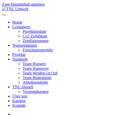
Zum Hauptinhalt springen
Home
Leistungen
Projektmodule
Co2 Zertifikate
Zertifizierungen
Wasserplanung
Forschungsprojekt
Projekte
Standorte
Team Hungen
Team Hannover
Team Weiden i.d.Opf
Team Buttenheim
Abteilungsleiter
TNL Aktuell
Veranstaltungen
Über uns
Karriere
Kontakt