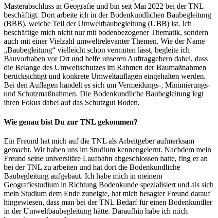
Masterabschluss in Geografie und bin seit Mai 2022 bei der TNL
beschäftigt. Dort arbeite ich in der Bodenkundlichen Baubegleitung
(BBB), welche Teil der Umweltbaubegleitung (UBB) ist. Ich
beschäftige mich nicht nur mit bodenbezogener Thematik, sondern
auch mit einer Vielzahl umweltrelevanter Themen. Wie der Name
„Baubegleitung“ vielleicht schon vermuten lässt, begleite ich
Bauvorhaben vor Ort und helfe unseren Auftraggebern dabei, dass
die Belange des Umweltschutzes im Rahmen der Baumaßnahmen
berücksichtigt und konkrete Umweltauflagen eingehalten werden.
Bei den Auflagen handelt es sich um Vermeidungs-, Minimierungs-
und Schutzmaßnahmen. Die Bodenkundliche Baubegleitung legt
ihren Fokus dabei auf das Schutzgut Boden.
Wie genau bist Du zur TNL gekommen?
Ein Freund hat mich auf die TNL als Arbeitgeber aufmerksam
gemacht. Wir haben uns im Studium kennengelernt. Nachdem mein
Freund seine universitäre Laufbahn abgeschlossen hatte, fing er an
bei der TNL zu arbeiten und hat dort die Bodenkundliche
Baubegleitung aufgebaut. Ich habe mich in meinem
Geografiestudium in Richtung Bodenkunde spezialisiert und als sich
mein Studium dem Ende zuneigte, hat mich besagter Freund darauf
hingewiesen, dass man bei der TNL Bedarf für einen Bodenkundler
in der Umweltbaubegleitung hätte. Daraufhin habe ich mich