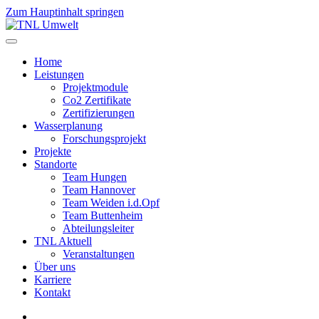
Zum Hauptinhalt springen
Home
Leistungen
Projektmodule
Co2 Zertifikate
Zertifizierungen
Wasserplanung
Forschungsprojekt
Projekte
Standorte
Team Hungen
Team Hannover
Team Weiden i.d.Opf
Team Buttenheim
Abteilungsleiter
TNL Aktuell
Veranstaltungen
Über uns
Karriere
Kontakt